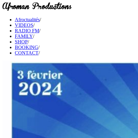
Afroctualités
/
VIDEOS
/
RADIO FM
/
FAMILY
/
SHOP
/
BOOKING
/
CONTACT
/