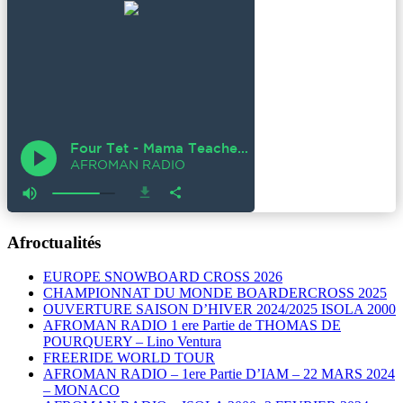
Afroctualités
EUROPE SNOWBOARD CROSS 2026
CHAMPIONNAT DU MONDE BOARDERCROSS 2025
OUVERTURE SAISON D’HIVER 2024/2025 ISOLA 2000
AFROMAN RADIO 1 ere Partie de THOMAS DE
POURQUERY – Lino Ventura
FREERIDE WORLD TOUR
AFROMAN RADIO – 1ere Partie D’IAM – 22 MARS 2024
– MONACO