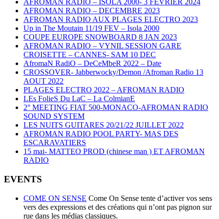
AFROMAN RADIO – ISOLA 2000- 3 FEVRIER 2024
AFROMAN RADIO – DECEMBRE 2023
AFROMAN RADIO AUX PLAGES ELECTRO 2023
Up in The Moutain 11/19 FEV – Isola 2000
COUPE EUROPE SNOWBOARD 8 JAN 2023
AFROMAN RADIO – VYNIL SESSION GARE
CROISETTE – CANNES- SAM 10 DEC
AfromaN RadiO – DeCeMbeR 2022 – Date
CROSSOVER- Jabberwocky/Demon /Afroman Radio 13
AOUT 2022
PLAGES ELECTRO 2022 – AFROMAN RADIO
LEs FolieS Du LaC – La ColmianE
2° MEETING FIAT 500-MONACO-AFROMAN RADIO
SOUND SYSTEM
LES NUITS GUITARES 20/21/22 JUILLET 2022
AFROMAN RADIO POOL PARTY- MAS DES
ESCARAVATIERS
15 mai- MATTEO PROD (chinese man ) ET AFROMAN
RADIO
EVENTS
COME ON SENSE
Come On Sense tente d’activer vos sens
vers des expressions et des créations qui n’ont pas pignon sur
rue dans les médias classiques.