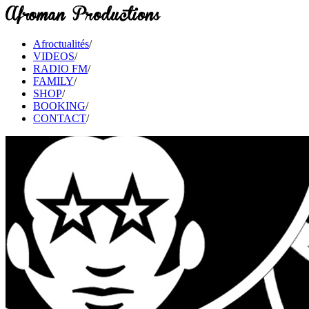
Afroctualités
/
VIDEOS
/
RADIO FM
/
FAMILY
/
SHOP
/
BOOKING
/
CONTACT
/