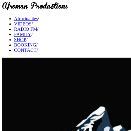
Afroctualités
/
VIDEOS
/
RADIO FM
/
FAMILY
/
SHOP
/
BOOKING
/
CONTACT
/