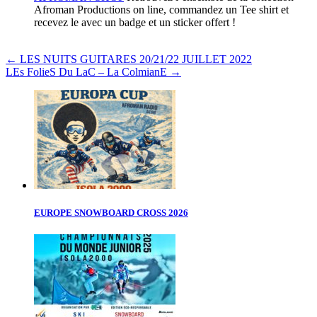
Afroman Productions on line, commandez un Tee shirt et
recevez le avec un badge et un sticker offert !
←
LES NUITS GUITARES 20/21/22 JUILLET 2022
LEs FolieS Du LaC – La ColmianE
→
EUROPE SNOWBOARD CROSS 2026