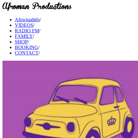
Afroctualités
/
VIDEOS
/
RADIO FM
/
FAMILY
/
SHOP
/
BOOKING
/
CONTACT
/