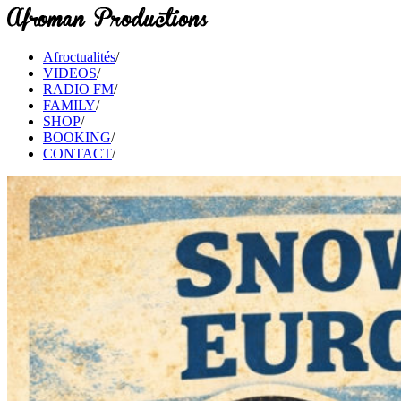
Afroctualités
/
VIDEOS
/
RADIO FM
/
FAMILY
/
SHOP
/
BOOKING
/
CONTACT
/