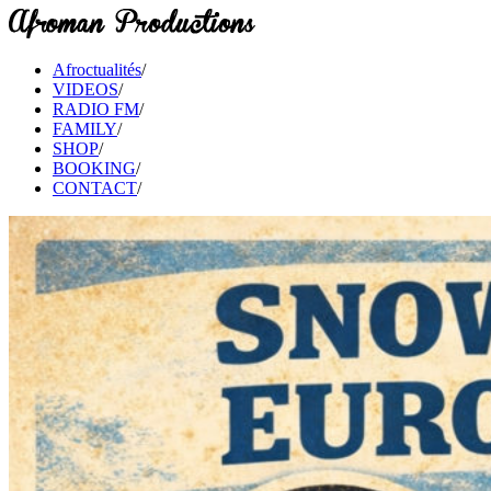
Afroctualités
/
VIDEOS
/
RADIO FM
/
FAMILY
/
SHOP
/
BOOKING
/
CONTACT
/