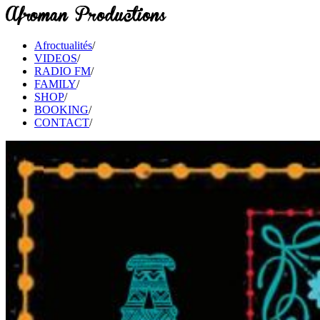
Afroctualités
/
VIDEOS
/
RADIO FM
/
FAMILY
/
SHOP
/
BOOKING
/
CONTACT
/